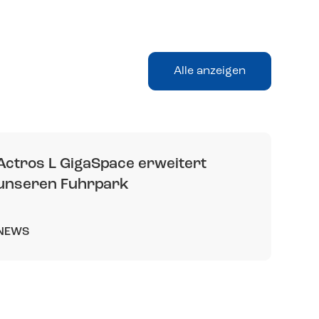
Alle anzeigen
Actros L GigaSpace erweitert
unseren Fuhrpark
NEWS