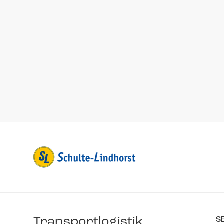
Transportlogistik
S